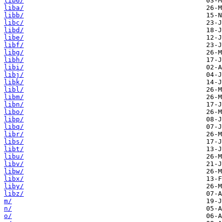
lib6/
liba/
libb/
libc/
libd/
libe/
libf/
libg/
libh/
libi/
libj/
libk/
libl/
libm/
libn/
libo/
libp/
libq/
libr/
libs/
libt/
libu/
libv/
libw/
libx/
liby/
libz/
m/
n/
o/