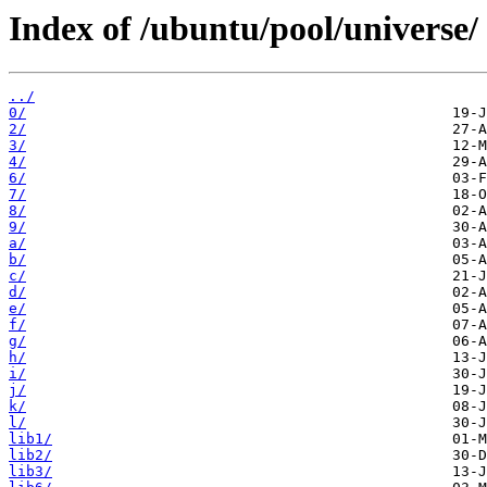
Index of /ubuntu/pool/universe/
../
0/
2/
3/
4/
6/
7/
8/
9/
a/
b/
c/
d/
e/
f/
g/
h/
i/
j/
k/
l/
lib1/
lib2/
lib3/