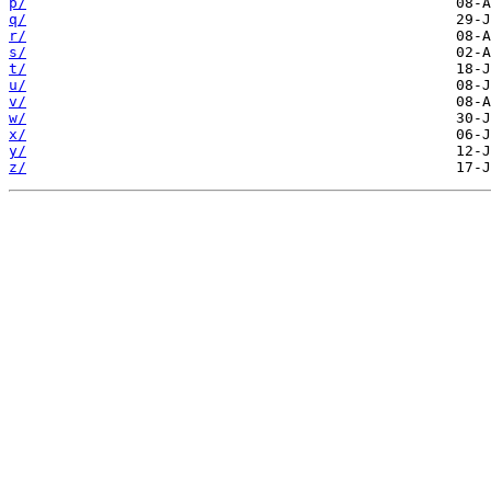
p/
q/
r/
s/
t/
u/
v/
w/
x/
y/
z/