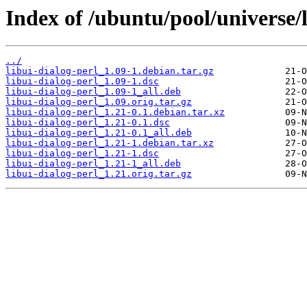
Index of /ubuntu/pool/universe/l
../
libui-dialog-perl_1.09-1.debian.tar.gz
libui-dialog-perl_1.09-1.dsc
libui-dialog-perl_1.09-1_all.deb
libui-dialog-perl_1.09.orig.tar.gz
libui-dialog-perl_1.21-0.1.debian.tar.xz
libui-dialog-perl_1.21-0.1.dsc
libui-dialog-perl_1.21-0.1_all.deb
libui-dialog-perl_1.21-1.debian.tar.xz
libui-dialog-perl_1.21-1.dsc
libui-dialog-perl_1.21-1_all.deb
libui-dialog-perl_1.21.orig.tar.gz